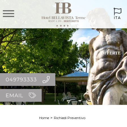
ITA
OFFERTE
049793333
EMAIL
Home
Richiedi Preventivo