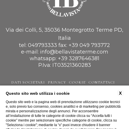
Via dei Colli, 5, 35036 Montegrotto Terme PD,
Italia
tel:
049793333
fax:
+39 049 793772
e-mail:
info@bellavistaterme.com
whatsapp:
+39 3287646381
P.Iva: IT03521360283
DATI SOCIETARI
PRIVACY
COOKIE
CONTATTACI
ACCESSIBILITÀ
X
Questo sito web utilizza i cookie
Questo sito web e la pagina web di prenotazione utilizzano cookie tecnici
e, solo previo tuo consenso, cookies analitici e di marketing per pubblicità
mirata e personalizzazione degli annunci. Per acconsentire
all’installazione di tutte le categorie di cookie clicca su “Accetta tutti i
WEBSITE BY BLASTNESS
cookie” mentre per selezionare specifiche categorie di cookie, clicca su
"Seleziona i cookie"; mediante la “x” puoi invece chiudere il banner