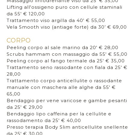
Massaggio linfodrenante viso da 25’ € 35,00
Lifting all'ossigeno puro con cellule staminali
da 55' € 120,00
Trattamento viso argilla da 40' € 55,00
Vela Smooth viso (antiage forte) da 30’ € 69,00
CORPO
Peeling corpo al sale marino da 20' € 28,00
Scrubs hammam con massaggio da 55' € 55,00
Peeling corpo al fango termale da 25' € 35,00
Trattamento seno rassodante con fiala da 25' €
28,00
Trattamento corpo anticellulite o rassodante
manuale con maschera alle alghe da 55' €
65,00
Bendaggio per vene varicose e gambe pesanti
da 25' € 29,00
Bendaggio lipo caffeina per la cellulite e
rassodamento da 25' € 40,00
Presso terapia Body Slim anticellulite snellente
da 25' € 30,00