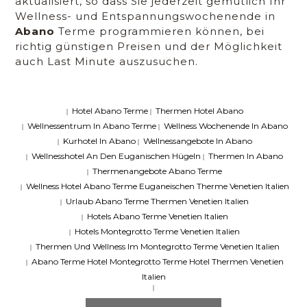
aktualisiert, so dass Sie jederzeit gemütlich Ihr
Wellness- und Entspannungswochenende in
Abano
Terme programmieren können, bei
richtig günstigen Preisen und der Möglichkeit
auch Last Minute auszusuchen.
Hotel Abano Terme
Thermen Hotel Abano
|
|
Wellnessentrum In Abano Terme
Wellness Wochenende In Abano
|
|
Kurhotel In Abano
Wellnessangebote In Abano
|
|
Wellnesshotel An Den Euganischen Hügeln
Thermen In Abano
|
|
Thermenangebote Abano Terme
|
Wellness Hotel Abano Terme Euganeischen Therme Venetien Italien
|
Urlaub Abano Terme Thermen Venetien Italien
|
Hotels Abano Terme Venetien Italien
|
Hotels Montegrotto Terme Venetien Italien
|
Thermen Und Wellness Im Montegrotto Terme Venetien Italien
|
Abano Terme Hotel Montegrotto Terme Hotel Thermen Venetien
|
Italien
|