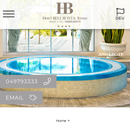
DEU
ANGEBOTE
049793333
EMAIL
Home