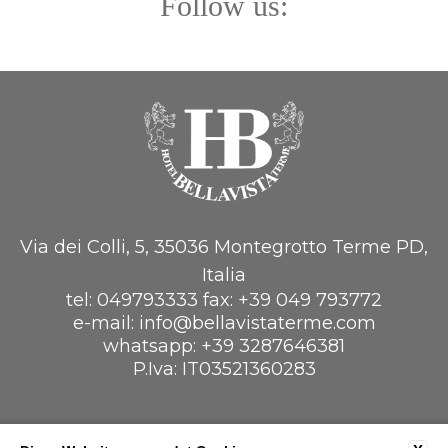
Follow us:
Via dei Colli, 5, 35036 Montegrotto Terme PD,
Italia
tel:
049793333
fax:
+39 049 793772
e-mail:
info@bellavistaterme.com
whatsapp:
+39 3287646381
P.Iva: IT03521360283
UNTERNEHMENSDATEN
PRIVACY
COOKIE