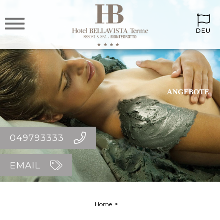
DEU
ANGEBOTE
049793333
EMAIL
Home