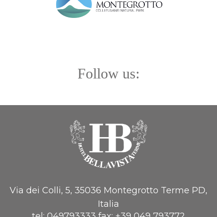
Follow us:
Via dei Colli, 5, 35036 Montegrotto Terme PD,
Italia
tel:
049793333
fax:
+39 049 793772