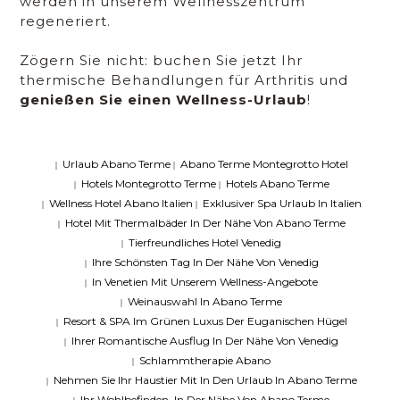
werden in unserem Wellnesszentrum
regeneriert.
Zögern Sie nicht: buchen Sie jetzt Ihr
thermische Behandlungen für Arthritis und
genießen Sie einen Wellness-Urlaub
!
Urlaub Abano Terme
Abano Terme Montegrotto Hotel
|
|
Hotels Montegrotto Terme
Hotels Abano Terme
|
|
Wellness Hotel Abano Italien
Exklusiver Spa Urlaub In Italien
|
|
Hotel Mit Thermalbäder In Der Nähe Von Abano Terme
|
Tierfreundliches Hotel Venedig
|
Ihre Schönsten Tag In Der Nähe Von Venedig
|
In Venetien Mit Unserem Wellness-Angebote
|
Weinauswahl In Abano Terme
|
Resort & SPA Im Grünen Luxus Der Euganischen Hügel
|
Ihrer Romantische Ausflug In Der Nähe Von Venedig
|
Schlammtherapie Abano
|
Nehmen Sie Ihr Haustier Mit In Den Urlaub In Abano Terme
|
Ihr Wohlbefinden, In Der Nähe Von Abano Terme