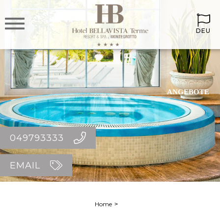
DEU
ANGEBOTE
049793333
EMAIL
Home